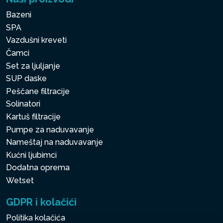
Bazeni
SPA
Vazdušni kreveti
Čamci
Set za ljuljanje
SUP daske
Peščane filtracije
Solinatori
Kartuš filtracije
Pumpe za naduvavanje
Nameštaj na naduvavanje
Kućni ljubimci
Dodatna oprema
Wetset
GDPR i kolačići
Politika kolačića