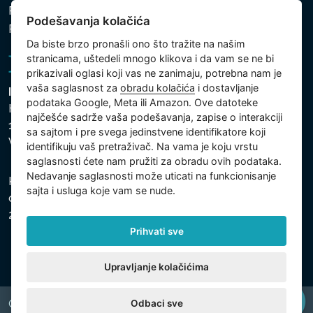
Politika zaštite ličnih i drugih obrađivanih podataka
Podešavanja kolačića
Politika kolačića
Da biste brzo pronašli ono što tražite na našim
stranicama, uštedeli mnogo klikova i da vam se ne bi
prikazivali oglasi koji vas ne zanimaju, potrebna nam je
vaša saglasnost za
obradu kolačića
i dostavljanje
Intex Trading, s.r.o.
podataka Google, Meta ili Amazon. Ove datoteke
Hradecká 2526/3
najčešće sadrže vaša podešavanja, zapise o interakciji
130 00 Praha 3
sa sajtom i pre svega jedinstvene identifikatore koji
Vinohrady - Česká republika
identifikuju vaš pretraživač. Na vama je koju vrstu
saglasnosti ćete nam pružiti za obradu ovih podataka.
Nedavanje saglasnosti može uticati na funkcionisanje
Kompanija je registrovana u Opštinskom sudu u Pragu,
sajta i usluga koje vam se nude.
odeljak C, uložak 74759, Identifikacioni broj kompanije:
26150808, Poreski identifikacioni broj: CZ26150808.
Prihvati sve
Upravljanje kolačićima
Odbaci sve
Copyright © 2026 INTEX TRADING s.r.o. All rights reserved.