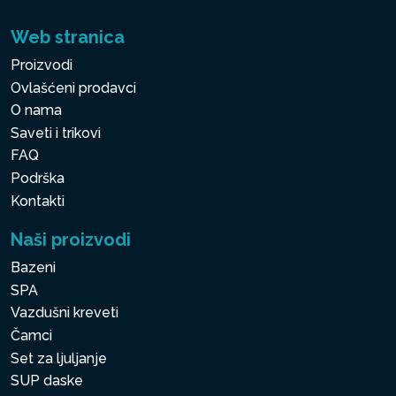
Web stranica
Proizvodi
Ovlašćeni prodavci
O nama
Saveti i trikovi
FAQ
Podrška
Kontakti
Naši proizvodi
Bazeni
SPA
Vazdušni kreveti
Čamci
Set za ljuljanje
SUP daske