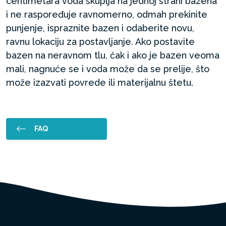
centimetara voda skuplja na jednoj strani bazena
i ne raspoređuje ravnomerno, odmah prekinite
punjenje, ispraznite bazen i odaberite novu,
ravnu lokaciju za postavljanje. Ako postavite
bazen na neravnom tlu, čak i ako je bazen veoma
mali, nagnuće se i voda može da se prelije, što
može izazvati povrede ili materijalnu štetu.
FAQ