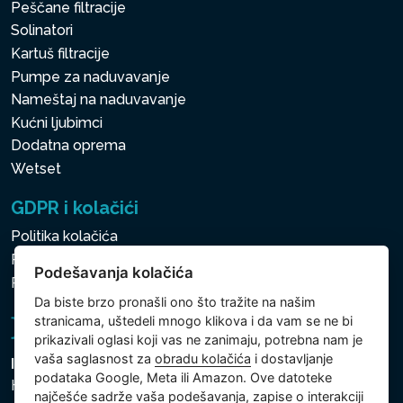
Peščane filtracije
Solinatori
Kartuš filtracije
Pumpe za naduvavanje
Nameštaj na naduvavanje
Kućni ljubimci
Dodatna oprema
Wetset
GDPR i kolačići
Politika kolačića
Politika zaštite ličnih i drugih obrađivanih podataka
Podešavanja kolačića
Politika kolačića
Da biste brzo pronašli ono što tražite na našim
stranicama, uštedeli mnogo klikova i da vam se ne bi
prikazivali oglasi koji vas ne zanimaju, potrebna nam je
vaša saglasnost za
obradu kolačića
i dostavljanje
Intex Trading, s.r.o.
podataka Google, Meta ili Amazon. Ove datoteke
Hradecká 2526/3
najčešće sadrže vaša podešavanja, zapise o interakciji