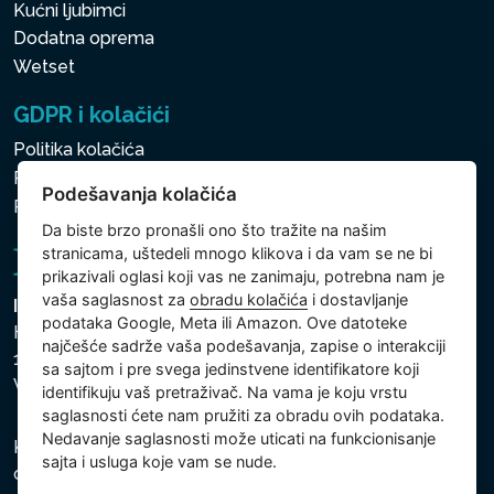
Kućni ljubimci
Dodatna oprema
Wetset
GDPR i kolačići
Politika kolačića
Politika zaštite ličnih i drugih obrađivanih podataka
Podešavanja kolačića
Politika kolačića
Da biste brzo pronašli ono što tražite na našim
stranicama, uštedeli mnogo klikova i da vam se ne bi
prikazivali oglasi koji vas ne zanimaju, potrebna nam je
vaša saglasnost za
obradu kolačića
i dostavljanje
Intex Trading, s.r.o.
podataka Google, Meta ili Amazon. Ove datoteke
Hradecká 2526/3
najčešće sadrže vaša podešavanja, zapise o interakciji
130 00 Praha 3
sa sajtom i pre svega jedinstvene identifikatore koji
Vinohrady - Česká republika
identifikuju vaš pretraživač. Na vama je koju vrstu
saglasnosti ćete nam pružiti za obradu ovih podataka.
Nedavanje saglasnosti može uticati na funkcionisanje
Kompanija je registrovana u Opštinskom sudu u Pragu,
sajta i usluga koje vam se nude.
odeljak C, uložak 74759, Identifikacioni broj kompanije: