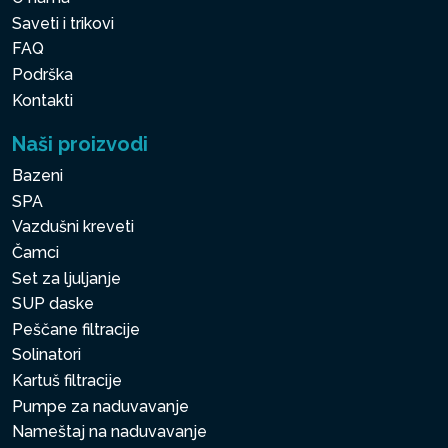
Saveti i trikovi
FAQ
Podrška
Kontakti
Naši proizvodi
Bazeni
SPA
Vazdušni kreveti
Čamci
Set za ljuljanje
SUP daske
Peščane filtracije
Solinatori
Kartuš filtracije
Pumpe za naduvavanje
Nameštaj na naduvavanje