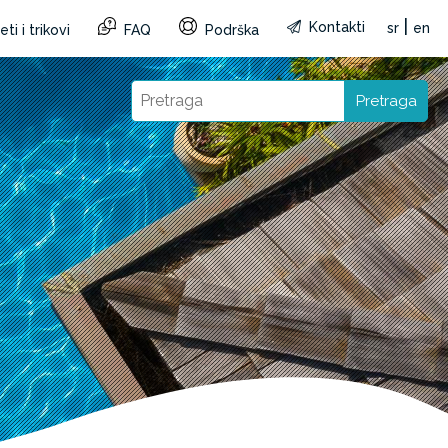
|
Kontakti
sr
en
ti i trikovi
FAQ
Podrška
Pretraga