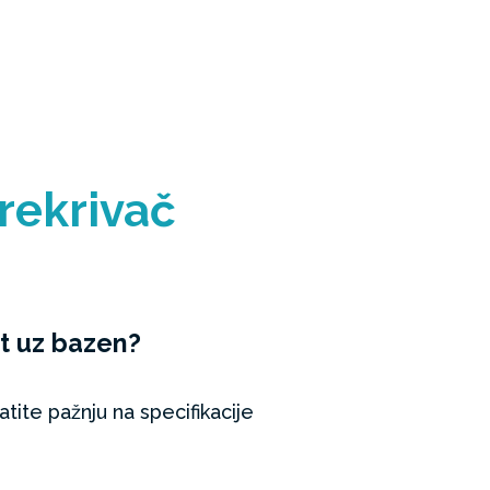
prekrivač
et uz bazen?
atite pažnju na specifikacije