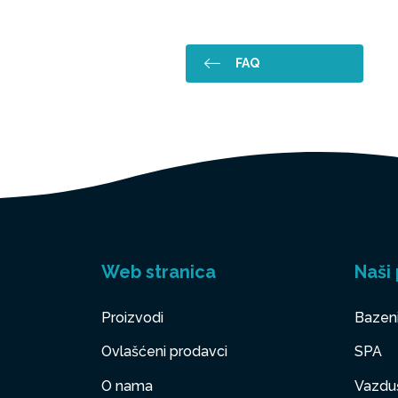
FAQ
Web stranica
Naši 
Proizvodi
Bazen
Ovlašćeni prodavci
SPA
O nama
Vazduš