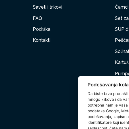
Saveti i trikovi
Čamci
FAQ
Set za 
Podrška
SUP d
Kontakti
Peščan
Solinat
Kartuš 
Pumpe
Podešavanja kola
Nameš
Da biste brzo pronašli
Kućni 
mnogo klikova i da vam 
potrebna nam je vaša
Dodat
podataka Google, Meta
podešavanja, zapise o 
Wetse
identifikatore koji ide
saglasnosti ćete nam