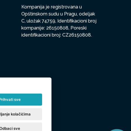
Kompanija je registrovana u
Opštinskom sudu u Pragu, odeljak
C, uložak 74759, Identifikacioni broj
kompanije: 26150808, Poreski
identifikacioni broj: CZ26150808.
Prihvati sve
ljanje kolačićima
Odbaci sve