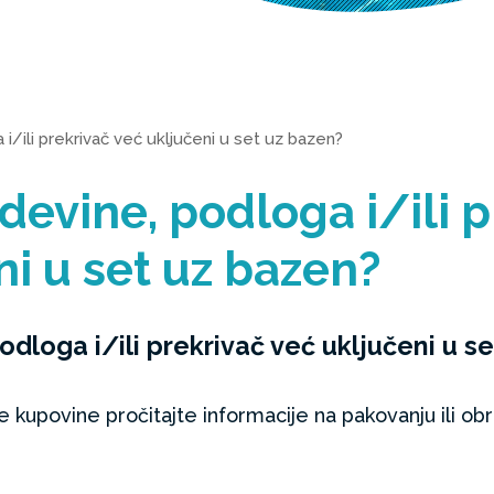
 i/ili prekrivač već uključeni u set uz bazen?
devine, podloga i/ili 
ni u set uz bazen?
odloga i/ili prekrivač već uključeni u s
e kupovine pročitajte informacije na pakovanju ili obr