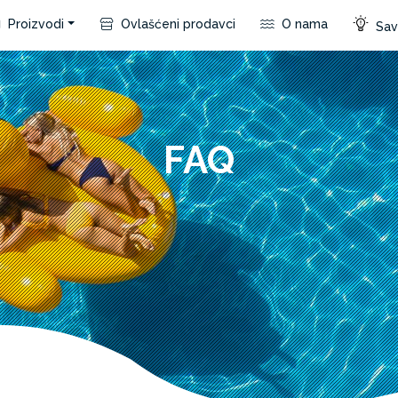
Proizvodi
Ovlašćeni prodavci
O nama
Save
FAQ