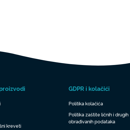
proizvodi
GDPR i kolačići
i
Politika kolačića
Politika zaštite ličnih i drugih
obrađivanih podataka
ni kreveti