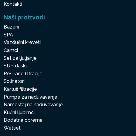
Kontakti
Naši proizvodi
Bazeni
SPA
Vazdušni kreveti
Čamci
Set za ljuljanje
SUP daske
Peščane filtracije
Solinatori
Kartuš filtracije
Pumpe za naduvavanje
Nameštaj na naduvavanje
Kućni ljubimci
Dodatna oprema
Wetset