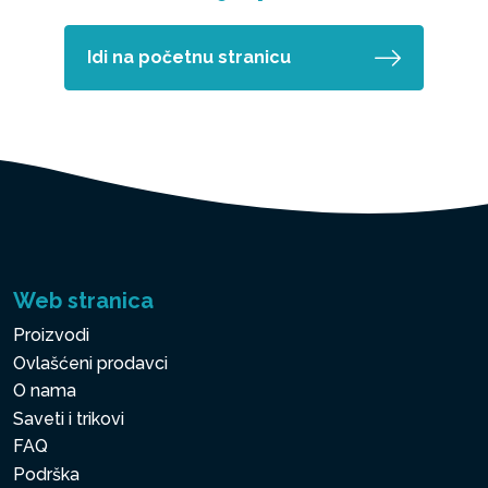
Idi na početnu stranicu
Web stranica
Proizvodi
Ovlašćeni prodavci
O nama
Saveti i trikovi
FAQ
Podrška