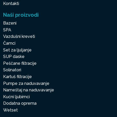
Kontakti
Naši proizvodi
Bazeni
SPA
Vazdušni kreveti
Čamci
Set za ljuljanje
SUP daske
Peščane filtracije
Solinatori
Kartuš filtracije
Pumpe za naduvavanje
Nameštaj na naduvavanje
Kućni ljubimci
Dodatna oprema
Wetset