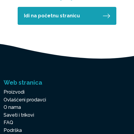
Idi na početnu stranicu
Web stranica
Proizvodi
Ovlašćeni prodavci
O nama
Saveti i trikovi
FAQ
Podrška