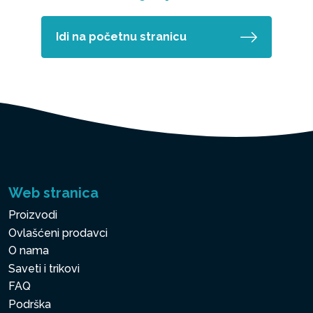
Idi na početnu stranicu
Web stranica
Proizvodi
Ovlašćeni prodavci
O nama
Saveti i trikovi
FAQ
Podrška