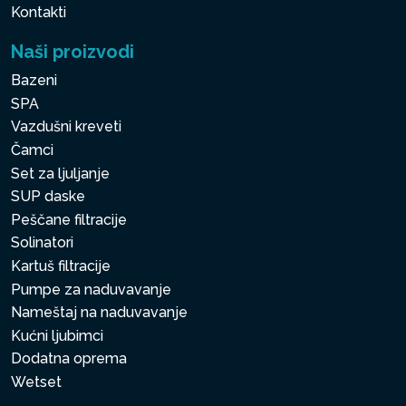
Kontakti
Naši proizvodi
Bazeni
SPA
Vazdušni kreveti
Čamci
Set za ljuljanje
SUP daske
Peščane filtracije
Solinatori
Kartuš filtracije
Pumpe za naduvavanje
Nameštaj na naduvavanje
Kućni ljubimci
Dodatna oprema
Wetset