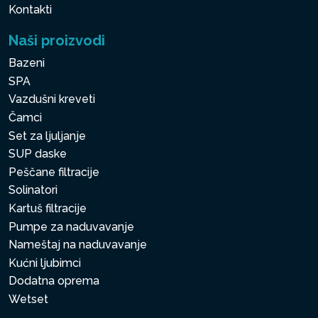
Kontakti
Naši proizvodi
Bazeni
SPA
Vazdušni kreveti
Čamci
Set za ljuljanje
SUP daske
Peščane filtracije
Solinatori
Kartuš filtracije
Pumpe za naduvavanje
Nameštaj na naduvavanje
Kućni ljubimci
Dodatna oprema
Wetset