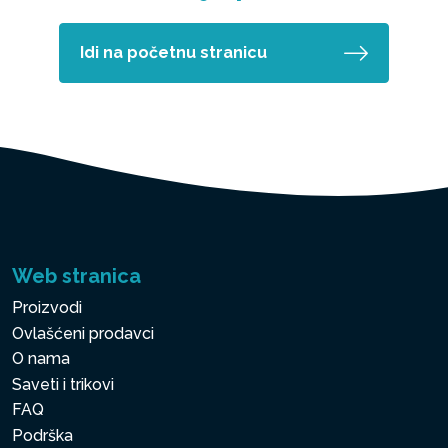
Idi na početnu stranicu
Web stranica
Proizvodi
Ovlašćeni prodavci
O nama
Saveti i trikovi
FAQ
Podrška