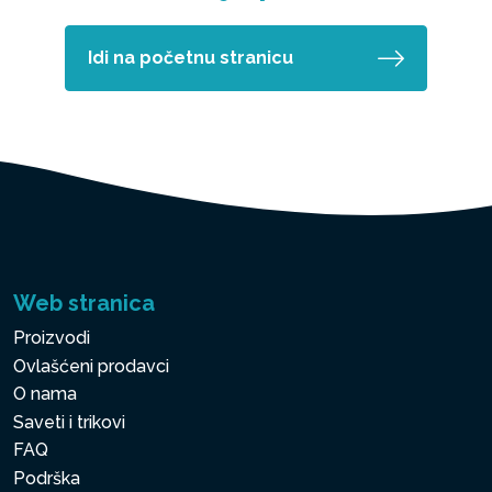
Idi na početnu stranicu
Web stranica
Proizvodi
Ovlašćeni prodavci
O nama
Saveti i trikovi
FAQ
Podrška