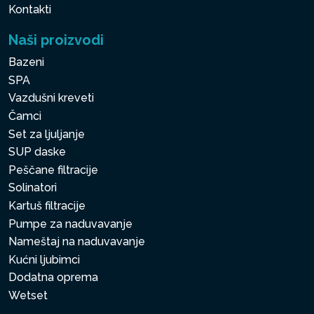
Kontakti
Naši proizvodi
Bazeni
SPA
Vazdušni kreveti
Čamci
Set za ljuljanje
SUP daske
Peščane filtracije
Solinatori
Kartuš filtracije
Pumpe za naduvavanje
Nameštaj na naduvavanje
Kućni ljubimci
Dodatna oprema
Wetset