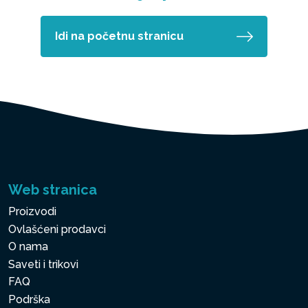
Idi na početnu stranicu
Web stranica
Proizvodi
Ovlašćeni prodavci
O nama
Saveti i trikovi
FAQ
Podrška