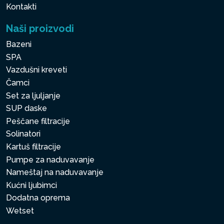
Kontakti
Naši proizvodi
Bazeni
SPA
Vazdušni kreveti
Čamci
Set za ljuljanje
SUP daske
Peščane filtracije
Solinatori
Kartuš filtracije
Pumpe za naduvavanje
Nameštaj na naduvavanje
Kućni ljubimci
Dodatna oprema
Wetset