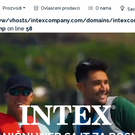
Proizvodi
Ovlašćeni prodavci
O nama
Save
com/admin/product/api.php?id=386&not_use_region=1
w/vhosts/intexcompany.com/domains/intexco
hp
on line
58