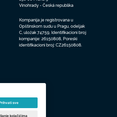
Vinohrady - Česká republika
Kompanija je registrovana u
Opštinskom sudu u Pragu, odeljak
C, uložak 74759, Identifikacioni broj
kompanije: 26150808, Poreski
identifikacioni broj: CZ26150808.
Prihvati sve
ljanje kolačićima