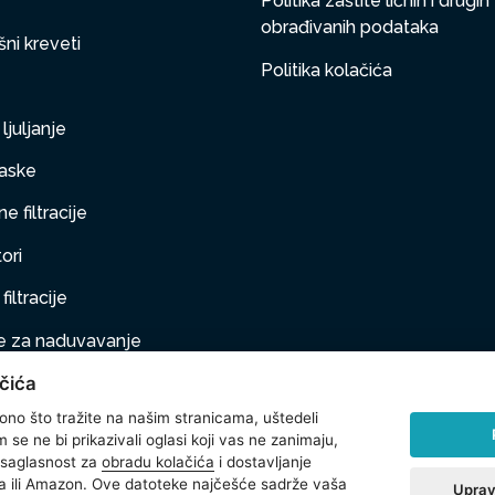
Politika zaštite ličnih i drugih
obrađivanih podataka
ni kreveti
Politika kolačića
ljuljanje
aske
e filtracije
ori
filtracije
 za naduvavanje
čića
taj na naduvavanje
 ono što tražite na našim stranicama, uštedeli
ljubimci
se ne bi prikazivali oglasi koji vas ne zanimaju,
 saglasnost za
obradu kolačića
i dostavljanje
na oprema
 ili Amazon. Ove datoteke najčešće sadrže vaša
Uprav