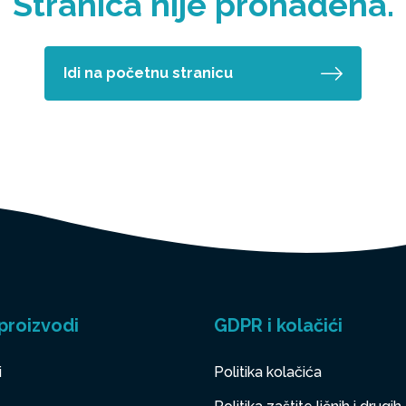
Stranica nije pronađena.
Idi na početnu stranicu
proizvodi
GDPR i kolačići
i
Politika kolačića