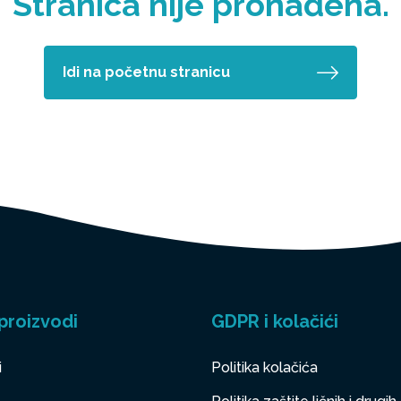
Stranica nije pronađena.
Idi na početnu stranicu
proizvodi
GDPR i kolačići
i
Politika kolačića