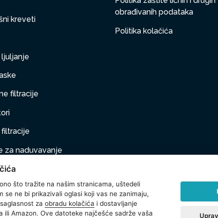
Politika zaštite ličnih i drugih
obrađivanih podataka
ni kreveti
Politika kolačića
ljuljanje
aske
e filtracije
ori
filtracije
 za naduvavanje
čića
taj na naduvavanje
 ono što tražite na našim stranicama, uštedeli
ljubimci
se ne bi prikazivali oglasi koji vas ne zanimaju,
 saglasnost za
obradu kolačića
i dostavljanje
na oprema
 ili Amazon. Ove datoteke najčešće sadrže vaša
Uprav