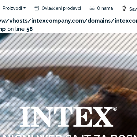
Proizvodi
Ovlašćeni prodavci
O nama
Save
com/admin/product/api.php?id=449&not_use_region=1
w/vhosts/intexcompany.com/domains/intexco
hp
on line
58