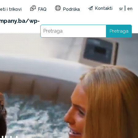
|
Kontakti
sr
en
ti i trikovi
FAQ
Podrška
&reg=BA&lang=sr): Failed to open stream: HTTP
mpany.ba/wp-
Pretraga