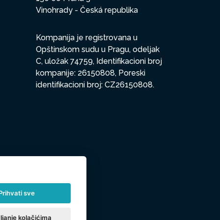
Vinohrady - Česká republika
Kompanija je registrovana u
Opštinskom sudu u Pragu, odeljak
C, uložak 74759, Identifikacioni broj
kompanije: 26150808, Poreski
identifikacioni broj: CZ26150808.
Prihvati sve
ljanje kolačićima