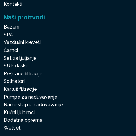
Kontakti
Naši proizvodi
Bazeni
SPA
Vazdušni kreveti
Čamci
Set za ljuljanje
SUP daske
Peščane filtracije
Solinatori
Kartuš filtracije
Pumpe za naduvavanje
Nameštaj na naduvavanje
Kućni ljubimci
Dodatna oprema
Wetset