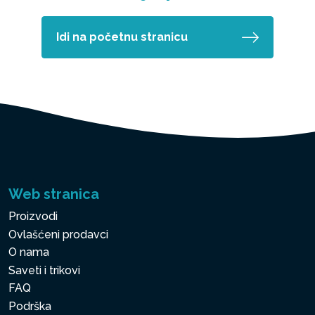
Idi na početnu stranicu
Web stranica
Proizvodi
Ovlašćeni prodavci
O nama
Saveti i trikovi
FAQ
Podrška