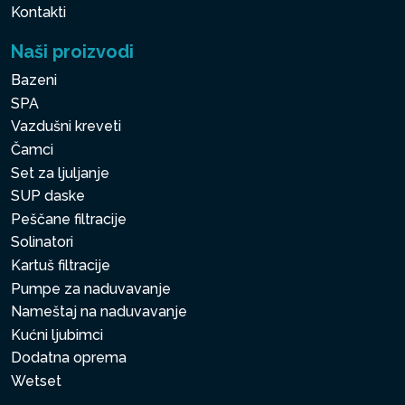
Kontakti
Naši proizvodi
Bazeni
SPA
Vazdušni kreveti
Čamci
Set za ljuljanje
SUP daske
Peščane filtracije
Solinatori
Kartuš filtracije
Pumpe za naduvavanje
Nameštaj na naduvavanje
Kućni ljubimci
Dodatna oprema
Wetset