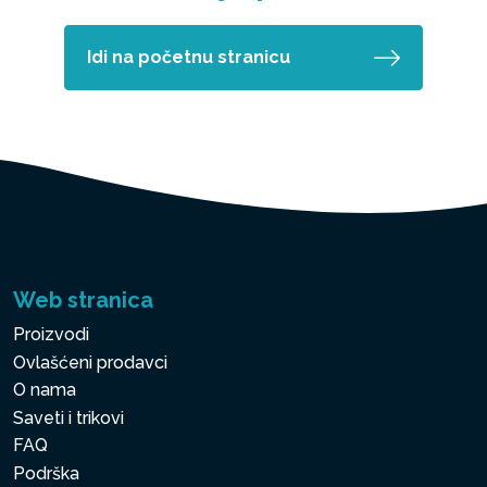
Idi na početnu stranicu
Web stranica
Proizvodi
Ovlašćeni prodavci
O nama
Saveti i trikovi
FAQ
Podrška