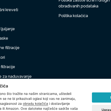
Politika zaštite ličnih i drugih
obrađivanih podataka
ni kreveti
Politika kolačića
ljuljanje
aske
e filtracije
ori
filtracije
 za naduvavanje
čića
taj na naduvavanje
 ono što tražite na našim stranicama, uštedeli
ljubimci
se ne bi prikazivali oglasi koji vas ne zanimaju,
 saglasnost za
obradu kolačića
i dostavljanje
na oprema
 ili Amazon. Ove datoteke najčešće sadrže vaša
Uprav