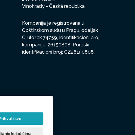
Vinohrady - Česká republika
Kompanija je registrovana u
Opštinskom sudu u Pragu, odeljak
C, uložak 74759, Identifikacioni broj
kompanije: 26150808, Poreski
identifikacioni broj: CZ26150808.
Prihvati sve
ljanje kolačićima