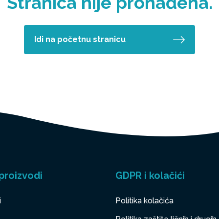
Stranica nije pronađena.
Idi na početnu stranicu
proizvodi
GDPR i kolačići
i
Politika kolačića