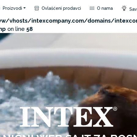
Proizvodi
Ovlašćeni prodavci
O nama
Save
com/admin/product/api.php?id=137&not_use_region=1
w/vhosts/intexcompany.com/domains/intexco
hp
on line
58