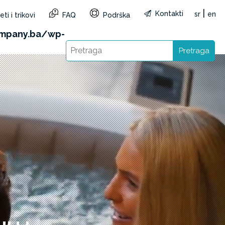
|
Kontakti
sr
en
ti i trikovi
FAQ
Podrška
&reg=BA&lang=sr): Failed to open stream: HTTP
mpany.ba/wp-
Pretraga