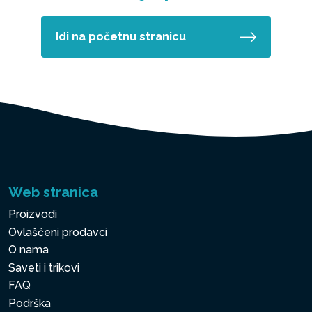
Idi na početnu stranicu
Web stranica
Proizvodi
Ovlašćeni prodavci
O nama
Saveti i trikovi
FAQ
Podrška