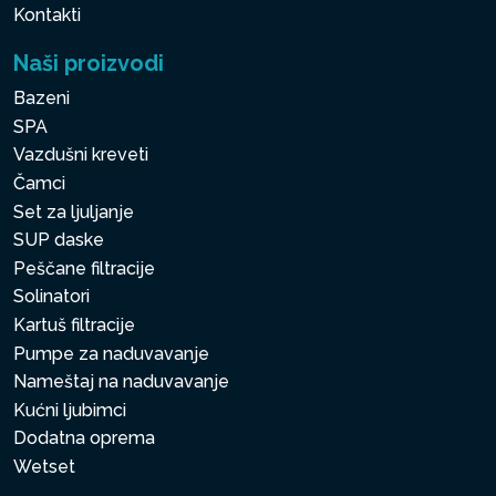
Kontakti
Naši proizvodi
Bazeni
SPA
Vazdušni kreveti
Čamci
Set za ljuljanje
SUP daske
Peščane filtracije
Solinatori
Kartuš filtracije
Pumpe za naduvavanje
Nameštaj na naduvavanje
Kućni ljubimci
Dodatna oprema
Wetset