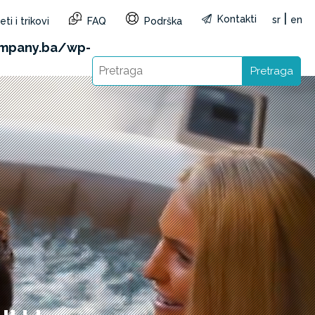
|
Kontakti
sr
en
ti i trikovi
FAQ
Podrška
&reg=BA&lang=sr): Failed to open stream: HTTP
mpany.ba/wp-
Pretraga