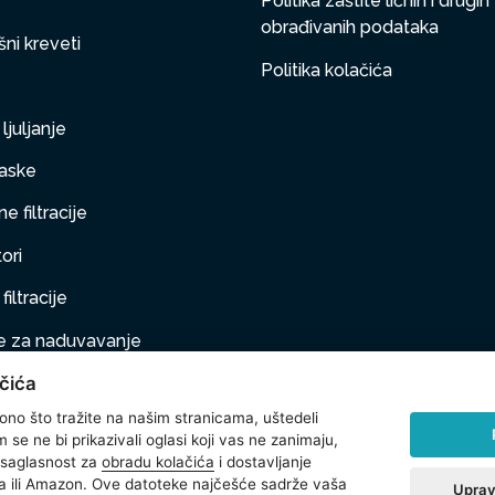
Politika zaštite ličnih i drugih
obrađivanih podataka
ni kreveti
Politika kolačića
ljuljanje
aske
e filtracije
ori
filtracije
 za naduvavanje
čića
taj na naduvavanje
 ono što tražite na našim stranicama, uštedeli
ljubimci
se ne bi prikazivali oglasi koji vas ne zanimaju,
 saglasnost za
obradu kolačića
i dostavljanje
na oprema
 ili Amazon. Ove datoteke najčešće sadrže vaša
Uprav