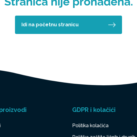
Stranica nije pronađena.
Idi na početnu stranicu
proizvodi
GDPR i kolačići
i
Politika kolačića