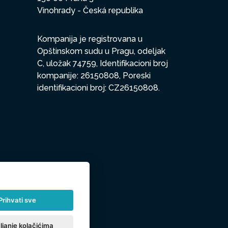
Vinohrady - Česká republika
Kompanija je registrovana u
Opštinskom sudu u Pragu, odeljak
C, uložak 74759, Identifikacioni broj
kompanije: 26150808, Poreski
identifikacioni broj: CZ26150808.
Prihvati sve
ljanje kolačićima