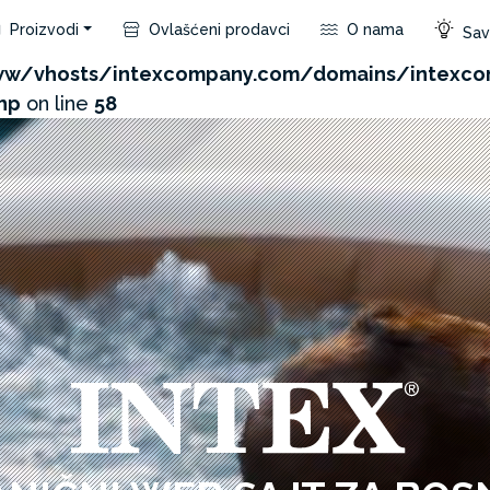
Proizvodi
Ovlašćeni prodavci
O nama
Save
com/admin/product/api.php?id=118&not_use_region=1
w/vhosts/intexcompany.com/domains/intexco
hp
on line
58