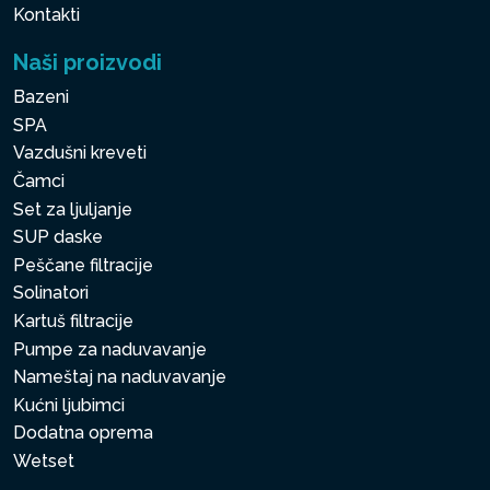
Kontakti
Naši proizvodi
Bazeni
SPA
Vazdušni kreveti
Čamci
Set za ljuljanje
SUP daske
Peščane filtracije
Solinatori
Kartuš filtracije
Pumpe za naduvavanje
Nameštaj na naduvavanje
Kućni ljubimci
Dodatna oprema
Wetset