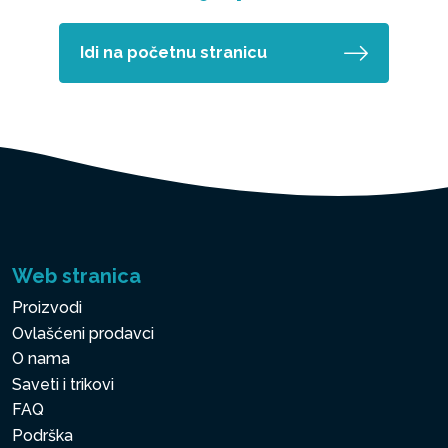
Idi na početnu stranicu
Web stranica
Proizvodi
Ovlašćeni prodavci
O nama
Saveti i trikovi
FAQ
Podrška