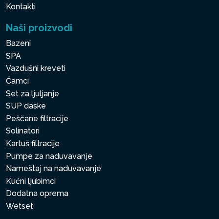
Kontakti
Naši proizvodi
Bazeni
SPA
Vazdušni kreveti
Čamci
Set za ljuljanje
SUP daske
Peščane filtracije
Solinatori
Kartuš filtracije
Pumpe za naduvavanje
Nameštaj na naduvavanje
Kućni ljubimci
Dodatna oprema
Wetset