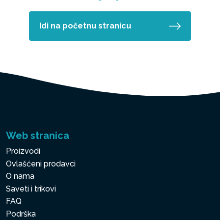
Idi na početnu stranicu
Web stranica
Proizvodi
Ovlašćeni prodavci
O nama
Saveti i trikovi
FAQ
Podrška