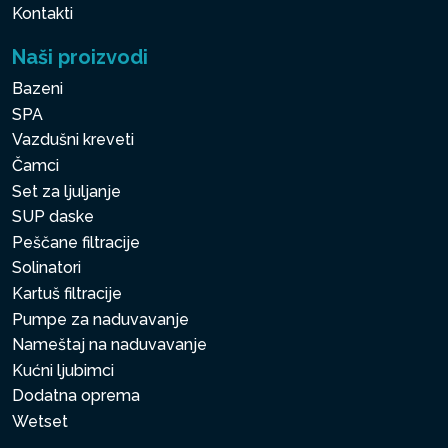
Kontakti
Naši proizvodi
Bazeni
SPA
Vazdušni kreveti
Čamci
Set za ljuljanje
SUP daske
Peščane filtracije
Solinatori
Kartuš filtracije
Pumpe za naduvavanje
Nameštaj na naduvavanje
Kućni ljubimci
Dodatna oprema
Wetset