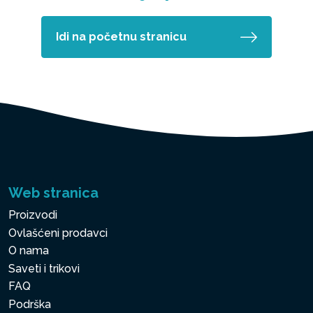
Idi na početnu stranicu
Web stranica
Proizvodi
Ovlašćeni prodavci
O nama
Saveti i trikovi
FAQ
Podrška