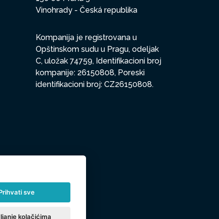
Vinohrady - Česká republika
Kompanija je registrovana u
Opštinskom sudu u Pragu, odeljak
C, uložak 74759, Identifikacioni broj
kompanije: 26150808, Poreski
identifikacioni broj: CZ26150808.
Prihvati sve
ljanje kolačićima