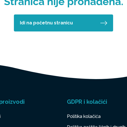
Stranica nije pronađena.
Idi na početnu stranicu
proizvodi
GDPR i kolačići
i
Politika kolačića