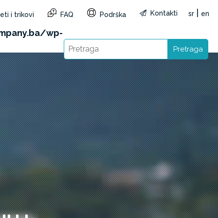
|
Kontakti
sr
en
ti i trikovi
FAQ
Podrška
reg=BA&lang=sr): Failed to open stream: HTTP
mpany.ba/wp-
Pretraga