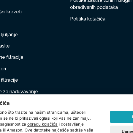
Politika zaštite ličnih i drugih
obrađivanih podataka
ni kreveti
Politika kolačića
ljuljanje
aske
e filtracije
ori
filtracije
 za naduvavanje
čića
taj na naduvavanje
 ono što tražite na našim stranicama, uštedeli
ljubimci
se ne bi prikazivali oglasi koji vas ne zanimaju,
 saglasnost za
obradu kolačića
i dostavljanje
na oprema
 ili Amazon. Ove datoteke najčešće sadrže vaša
Uprav