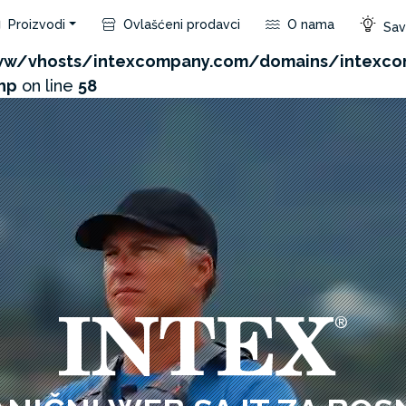
Proizvodi
Ovlašćeni prodavci
O nama
Save
com/admin/product/api.php?id=74&not_use_region=1&
w/vhosts/intexcompany.com/domains/intexco
hp
on line
58