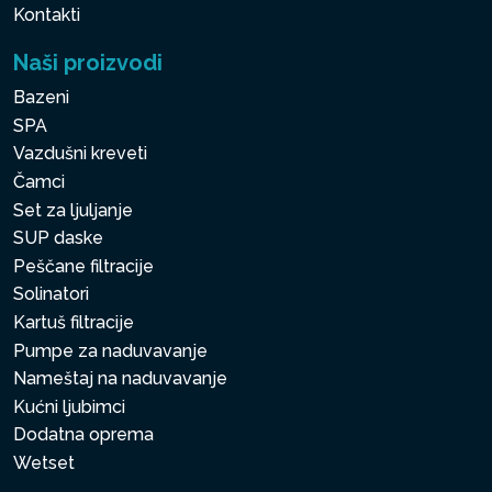
Kontakti
Naši proizvodi
Bazeni
SPA
Vazdušni kreveti
Čamci
Set za ljuljanje
SUP daske
Peščane filtracije
Solinatori
Kartuš filtracije
Pumpe za naduvavanje
Nameštaj na naduvavanje
Kućni ljubimci
Dodatna oprema
Wetset