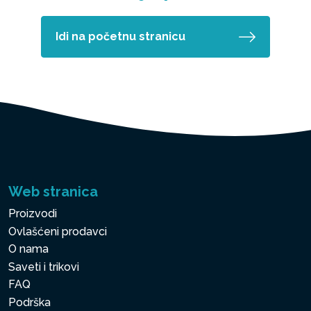
Idi na početnu stranicu
Web stranica
Proizvodi
Ovlašćeni prodavci
O nama
Saveti i trikovi
FAQ
Podrška