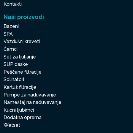
Kontakti
Naši proizvodi
Bazeni
SPA
Vazdušni kreveti
Čamci
Set za ljuljanje
SUP daske
Peščane filtracije
Solinatori
Kartuš filtracije
Pumpe za naduvavanje
Nameštaj na naduvavanje
Kućni ljubimci
Dodatna oprema
Wetset