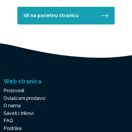
Idi na početnu stranicu
Web stranica
Proizvodi
Ovlašćeni prodavci
O nama
Saveti i trikovi
FAQ
Podrška