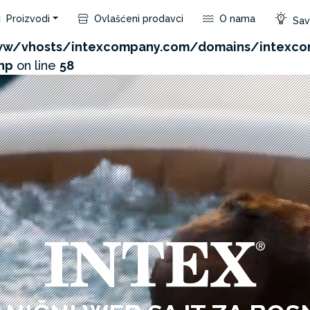
Proizvodi
Ovlašćeni prodavci
O nama
Save
com/admin/product/api.php?id=199&not_use_region=1
w/vhosts/intexcompany.com/domains/intexco
hp
on line
58