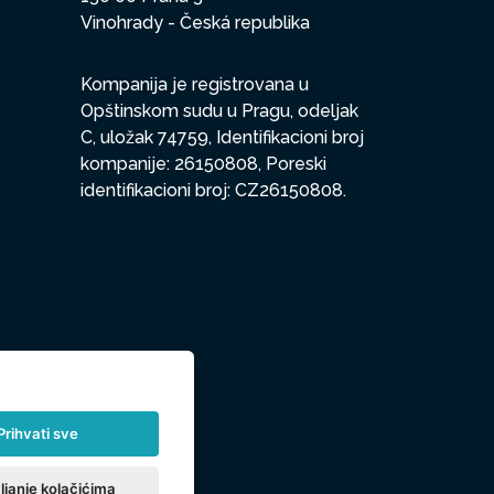
Vinohrady - Česká republika
Kompanija je registrovana u
Opštinskom sudu u Pragu, odeljak
C, uložak 74759, Identifikacioni broj
kompanije: 26150808, Poreski
identifikacioni broj: CZ26150808.
Prihvati sve
ljanje kolačićima