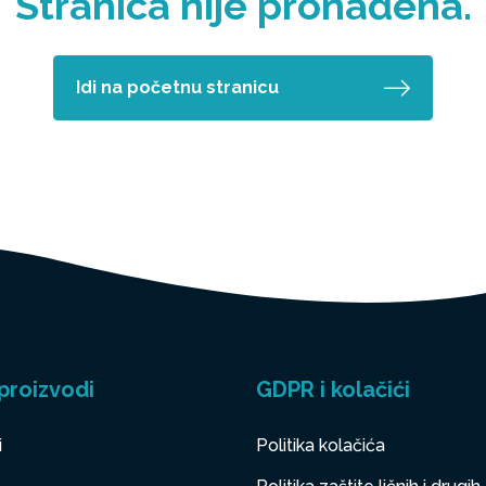
Stranica nije pronađena.
Idi na početnu stranicu
proizvodi
GDPR i kolačići
i
Politika kolačića