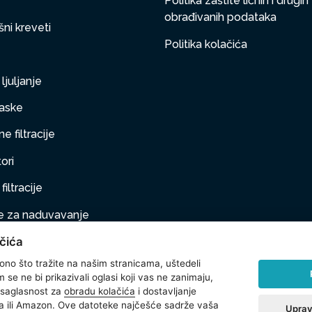
Politika zaštite ličnih i drugih
obrađivanih podataka
ni kreveti
Politika kolačića
ljuljanje
aske
e filtracije
ori
filtracije
 za naduvavanje
čića
taj na naduvavanje
 ono što tražite na našim stranicama, uštedeli
ljubimci
se ne bi prikazivali oglasi koji vas ne zanimaju,
 saglasnost za
obradu kolačića
i dostavljanje
na oprema
 ili Amazon. Ove datoteke najčešće sadrže vaša
Uprav