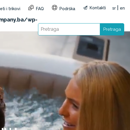
|
Kontakti
sr
en
ti i trikovi
FAQ
Podrška
&reg=BA&lang=sr): Failed to open stream: HTTP
mpany.ba/wp-
Pretraga