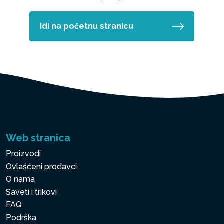
Idi na početnu stranicu
Web stranica
Proizvodi
Ovlašćeni prodavci
O nama
Saveti i trikovi
FAQ
Podrška