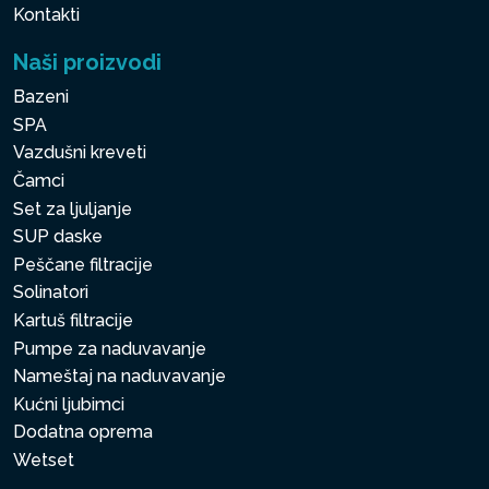
Kontakti
Naši proizvodi
Bazeni
SPA
Vazdušni kreveti
Čamci
Set za ljuljanje
SUP daske
Peščane filtracije
Solinatori
Kartuš filtracije
Pumpe za naduvavanje
Nameštaj na naduvavanje
Kućni ljubimci
Dodatna oprema
Wetset