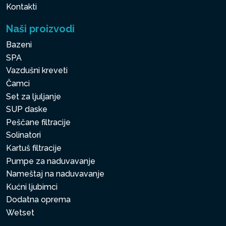
Kontakti
Naši proizvodi
Bazeni
SPA
Vazdušni kreveti
Čamci
Set za ljuljanje
SUP daske
Peščane filtracije
Solinatori
Kartuš filtracije
Pumpe za naduvavanje
Nameštaj na naduvavanje
Kućni ljubimci
Dodatna oprema
Wetset