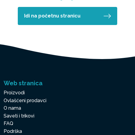
Idi na početnu stranicu
Web stranica
Proizvodi
Ovlašćeni prodavci
O nama
Saveti i trikovi
FAQ
Podrška