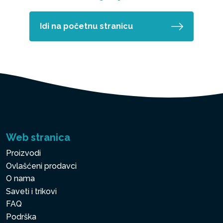
Idi na početnu stranicu
Web stranica
Proizvodi
Ovlašćeni prodavci
O nama
Saveti i trikovi
FAQ
Podrška