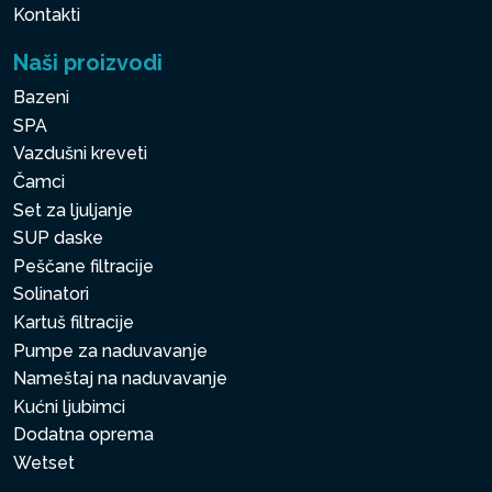
Kontakti
Naši proizvodi
Bazeni
SPA
Vazdušni kreveti
Čamci
Set za ljuljanje
SUP daske
Peščane filtracije
Solinatori
Kartuš filtracije
Pumpe za naduvavanje
Nameštaj na naduvavanje
Kućni ljubimci
Dodatna oprema
Wetset