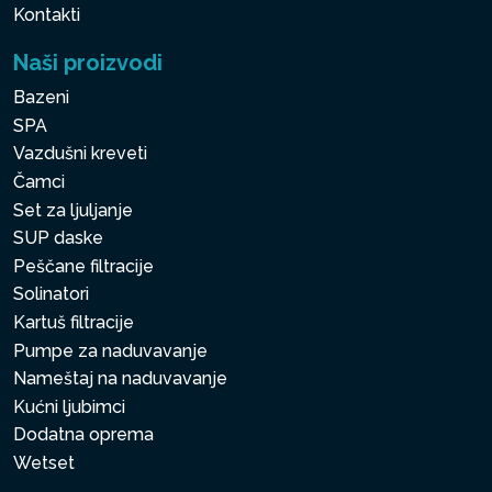
Kontakti
Naši proizvodi
Bazeni
SPA
Vazdušni kreveti
Čamci
Set za ljuljanje
SUP daske
Peščane filtracije
Solinatori
Kartuš filtracije
Pumpe za naduvavanje
Nameštaj na naduvavanje
Kućni ljubimci
Dodatna oprema
Wetset