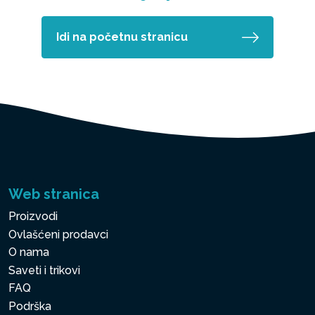
Idi na početnu stranicu
Web stranica
Proizvodi
Ovlašćeni prodavci
O nama
Saveti i trikovi
FAQ
Podrška