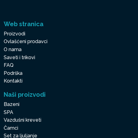
Web stranica
Proizvodi
Ovlašćeni prodavci
O nama
Saveti i trikovi
FAQ
Podrška
Kontakti
Naši proizvodi
Bazeni
SPA
Vazdušni kreveti
Čamci
Set za ljuljanje