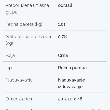
Preporučena uzrasna
odrasli
grupa
Težina paketa (kg)
1.01
Neto težina proizvoda
0.78
(kg)
Boja
Crna
Tip
Ručna pumpa
Naduvavanje
Naduvavanje i
izduvavanje
Dimenzije (cm)
20 x 10 x 48