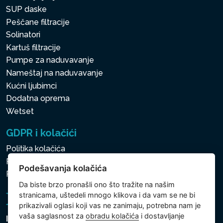
SUP daske
Peščane filtracije
Solinatori
Kartuš filtracije
Pumpe za naduvavanje
Nameštaj na naduvavanje
Kućni ljubimci
Dodatna oprema
Wetset
GDPR i kolačići
Politika kolačića
Politika zaštite ličnih i drugih obrađivanih podataka
Podešavanja kolačića
Politika kolačića
Da biste brzo pronašli ono što tražite na našim
stranicama, uštedeli mnogo klikova i da vam se ne bi
prikazivali oglasi koji vas ne zanimaju, potrebna nam je
vaša saglasnost za
obradu kolačića
i dostavljanje
Intex Trading, s.r.o.