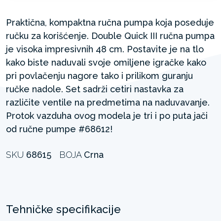
Praktična, kompaktna ručna pumpa koja poseduje
ručku za korišćenje. Double Quick III ručna pumpa
je visoka impresivnih 48 cm. Postavite je na tlo
kako biste naduvali svoje omiljene igračke kako
pri povlačenju nagore tako i prilikom guranju
ručke nadole. Set sadrži cetiri nastavka za
različite ventile na predmetima na naduvavanje.
Protok vazduha ovog modela je tri i po puta jači
od ručne pumpe #68612!
SKU
68615
BOJA
Crna
Tehničke specifikacije