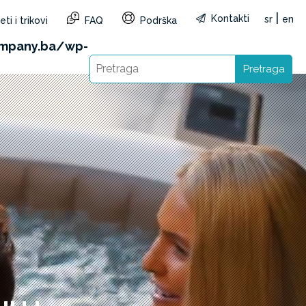
|
Kontakti
sr
en
ti i trikovi
FAQ
Podrška
&reg=BA&lang=sr): Failed to open stream: HTTP
mpany.ba/wp-
Pretraga