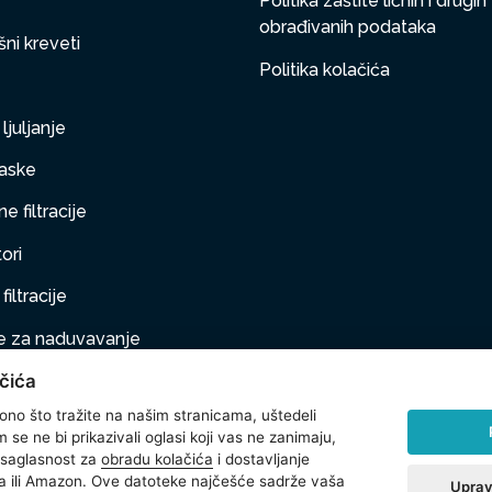
Politika zaštite ličnih i drugih
obrađivanih podataka
ni kreveti
Politika kolačića
ljuljanje
aske
e filtracije
ori
filtracije
 za naduvavanje
čića
taj na naduvavanje
 ono što tražite na našim stranicama, uštedeli
ljubimci
se ne bi prikazivali oglasi koji vas ne zanimaju,
 saglasnost za
obradu kolačića
i dostavljanje
na oprema
 ili Amazon. Ove datoteke najčešće sadrže vaša
Uprav