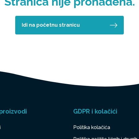
Stranica nije pronađena.
Idi na početnu stranicu
proizvodi
GDPR i kolačići
i
Politika kolačića