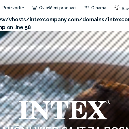
Proizvodi
Ovlašćeni prodavci
O nama
Save
com/admin/product/api.php?id=257&not_use_region=1
w/vhosts/intexcompany.com/domains/intexco
hp
on line
58