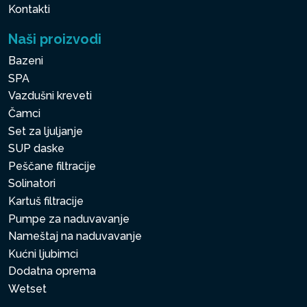
Kontakti
Naši proizvodi
Bazeni
SPA
Vazdušni kreveti
Čamci
Set za ljuljanje
SUP daske
Peščane filtracije
Solinatori
Kartuš filtracije
Pumpe za naduvavanje
Nameštaj na naduvavanje
Kućni ljubimci
Dodatna oprema
Wetset