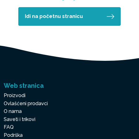
Idi na početnu stranicu
Web stranica
Proizvodi
Ovlašćeni prodavci
O nama
Saveti i trikovi
FAQ
Podrška