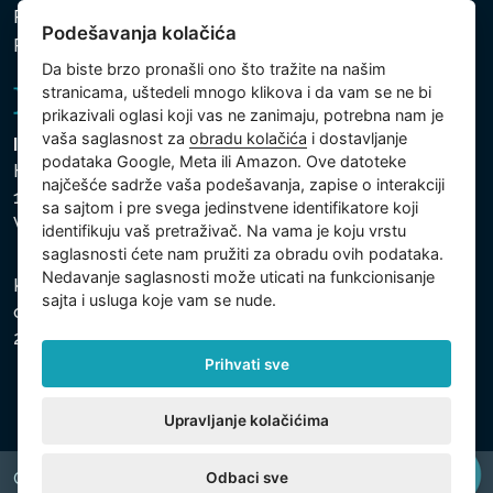
Politika zaštite ličnih i drugih obrađivanih podataka
Podešavanja kolačića
Politika kolačića
Da biste brzo pronašli ono što tražite na našim
stranicama, uštedeli mnogo klikova i da vam se ne bi
prikazivali oglasi koji vas ne zanimaju, potrebna nam je
vaša saglasnost za
obradu kolačića
i dostavljanje
Intex Trading, s.r.o.
podataka Google, Meta ili Amazon. Ove datoteke
Hradecká 2526/3
najčešće sadrže vaša podešavanja, zapise o interakciji
130 00 Praha 3
sa sajtom i pre svega jedinstvene identifikatore koji
Vinohrady - Česká republika
identifikuju vaš pretraživač. Na vama je koju vrstu
saglasnosti ćete nam pružiti za obradu ovih podataka.
Nedavanje saglasnosti može uticati na funkcionisanje
Kompanija je registrovana u Opštinskom sudu u Pragu,
sajta i usluga koje vam se nude.
odeljak C, uložak 74759, Identifikacioni broj kompanije:
26150808, Poreski identifikacioni broj: CZ26150808.
Prihvati sve
Upravljanje kolačićima
Odbaci sve
Copyright © 2026 INTEX TRADING s.r.o. All rights reserved.