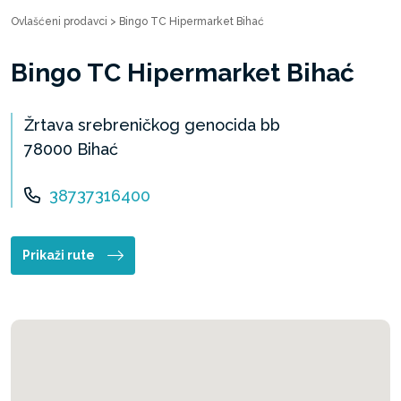
Ovlašćeni prodavci
>
Bingo TC Hipermarket Bihać
Bingo TC Hipermarket Bihać
Žrtava srebreničkog genocida bb
78000 Bihać
38737316400
Prikaži rute