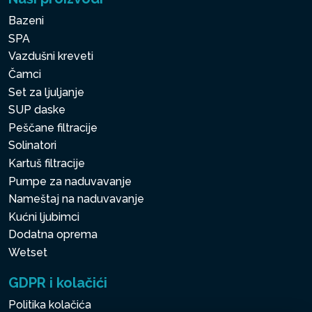
Bazeni
SPA
Vazdušni kreveti
Čamci
Set za ljuljanje
SUP daske
Peščane filtracije
Solinatori
Kartuš filtracije
Pumpe za naduvavanje
Nameštaj na naduvavanje
Kućni ljubimci
Dodatna oprema
Wetset
GDPR i kolačići
Politika kolačića